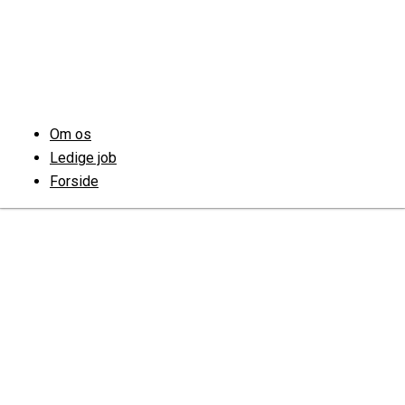
Om os
Ledige job
Forside