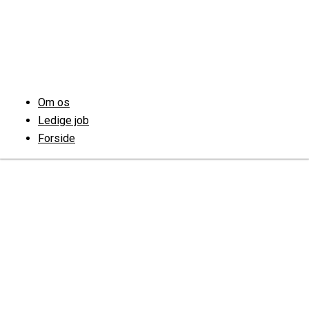
Om os
Ledige job
Forside